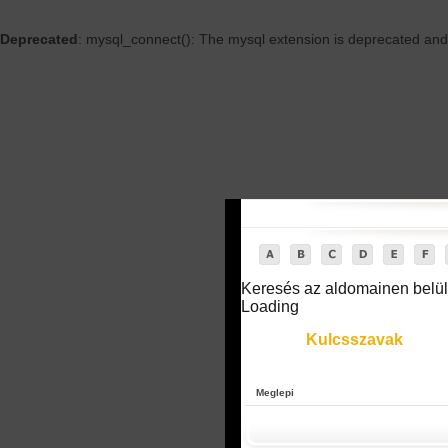
Deprecated
: mysql_connect(): The mysql extension is deprecated and 
Keresés az aldomainen belül
Loading
Kulcsszavak
Meglepi