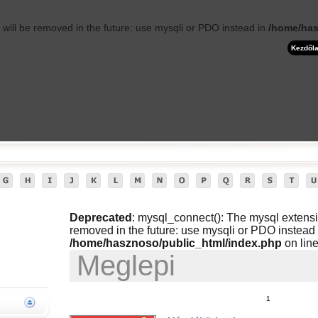
will be removed in the future: use mysqli or PDO instead in
/home/has
Kezdől
Deprecated
: mysql_connect(): The mysql extensi
removed in the future: use mysqli or PDO instead 
/home/hasznoso/public_html/index.php
on lin
Meglepi
1