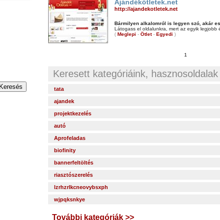
Ajándékötletek.net
http://ajandekotletek.net
Bármilyen alkalomról is legyen szó, akár e
Látogass el oldalunkra, mert az egyik legjobb 
(
Meglepi
-
Ötlet
-
Egyedi
)
1
Keresett kategóriáink, hasznosoldalak
tata
ajandek
projektkezelés
autó
Aprofeladas
biofinity
bannerfeltöltés
riasztószerelés
lzrhzrlkcneovybsxph
wjpqksnkye
További kategóriák >>