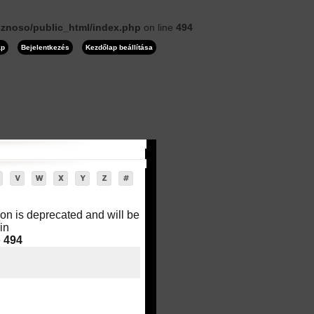
znoso/public_html/index.php
on line
494
ap
Bejelentkezés
Kezdőlap beállítása
on is deprecated and will be
in
e
494