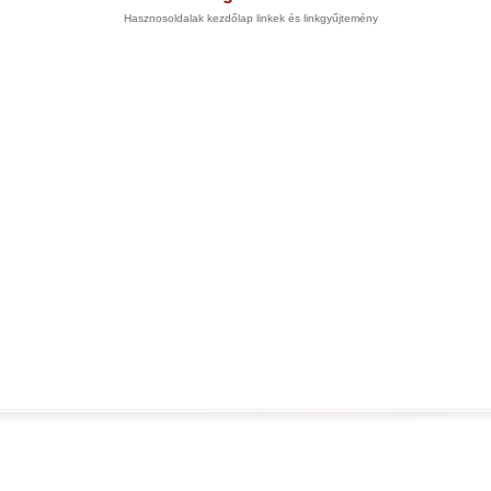
Hasznosoldalak kezdőlap linkek és linkgyűjtemény